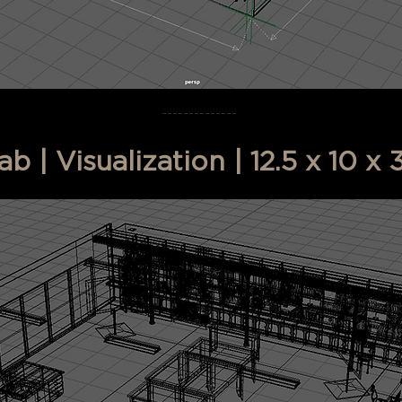
＿＿＿＿＿＿＿＿＿＿＿＿＿＿
 | Visualization | 12.5 x 10 x 