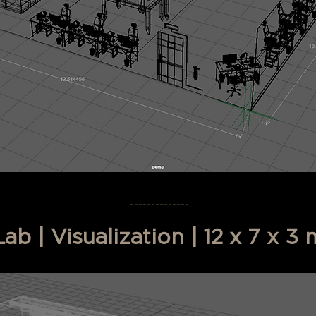
＿＿＿＿＿＿＿＿＿＿＿＿＿＿
b | Visualization | 12 x 7 x 3 