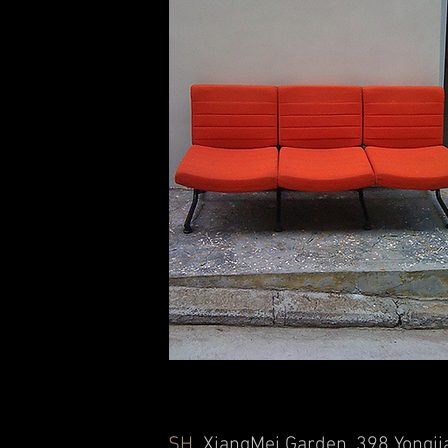
SH
XiangMei Garden, 398 Yongji