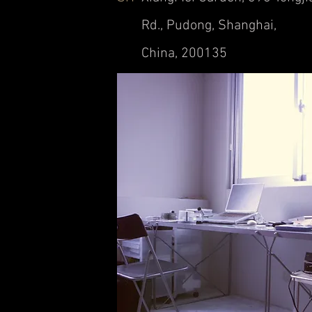
R
d.,
Pudong, Shanghai,
China,
200135